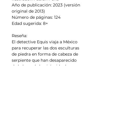
Año de publicación: 2023 (versión
original de 2013)
Número de páginas: 124
Edad sugerida: 8+
Reseña:
El detective Equis viaja a México
para recuperar las dos esculturas
de piedra en forma de cabeza de
serpiente que han desaparecido
de la base de la pirámide de
Kukulcán, en Chichén Itzá.
Nota: Este libro contiene
secciones adicionales al final
sobre historia y cultura mexicana.