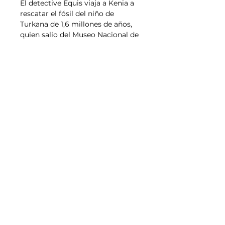
El detective Equis viaja a Kenia a
rescatar el fósil del niño de
Turkana de 1,6 millones de años,
quien salio del Museo Nacional de
Nairobi a buscar a sus
antepasados, ignorando todos los
peligros.
© 2020| All Rights Reserved |
Detective Equis |
Web Design By